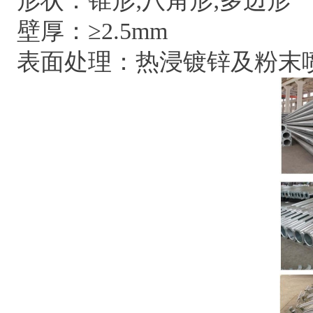
形状：锥形;八角形;多边形
壁厚：≥2.5mm
表面处理：热浸镀锌及粉末喷