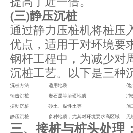
提高了近一倍。
(三)静压沉桩
通过静力压桩机将桩压
优点，适用于对环境要
钢杆工程中，为减少对
沉桩工艺。以下是三种
沉桩方法
适用地质
优
锤击沉桩
岩石层等坚硬地质
冲
振动沉桩
砂土、黏性土等
施
静压沉桩
多种地质，尤其对环境要求高区域
无
三、接桩与桩头处理