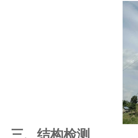
三、结构检测