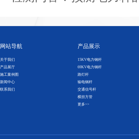
网站导航
产品展示
关于我们
15KV电力钢杆
产品展厅
69KV电力钢杆
施工案例图
路灯杆
新闻中心
输电钢杆
联系我们
交通信号杆
横担方管
更多>>