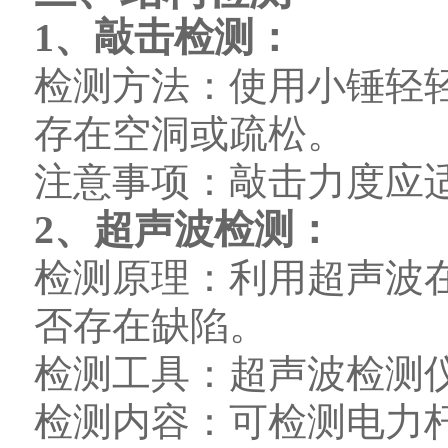
1、敲击检测：
检测方法：使用小锤轻
存在空洞或疏松。
注意事项：敲击力度应
2、超声波检测：
检测原理：利用超声波
否存在缺陷。
检测工具：超声波检测
检测内容：可检测电力