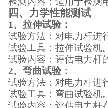
检测内容：适用于检测
四、力学性能测试
1、拉伸试验：
试验方法：对电力杆进
试验工具：拉伸试验机
试验内容：评估电力杆
2、弯曲试验：
试验方法：对电力杆进
试验工具：弯曲试验机
试验内容：评估电力杆