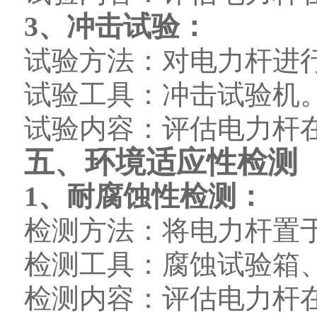
3、冲击试验：
试验方法：对电力杆进
试验工具：冲击试验机
试验内容：评估电力杆
五、环境适应性检测
1、耐腐蚀性检测：
检测方法：将电力杆置
检测工具：腐蚀试验箱
检测内容：评估电力杆