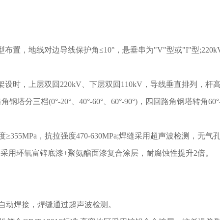
型布置，地线对边导线保护角≤10°，悬垂串为"V"型或"I"型;2
时，上层双回220kV、下层双回110kV，导线垂直排列，杆高
三档(0°-20°、40°-60°、60°-90°)，四回路角钢塔转角60°-
度≥355MPa，抗拉强度470-630MPa;焊缝采用超声波检测，无
雾地区采用环氧富锌底漆+聚氨酯面漆复合涂层，耐腐蚀性提升2倍。
件自动焊接，焊缝通过超声波检测。