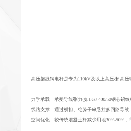
高压架线钢电杆是专为110kV及以上高压/超
力学承载：承受导线张力(如LGJ-400/50钢芯铝绞线
线路支撑：通过横担、绝缘子串悬挂多回路导线，
空间优化：较传统混凝土杆减少用地30%-50%