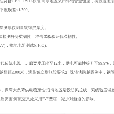
性符合GB/T 13912标准;高寒地区采用锌铝合金镀层，抗低温脆
度误差≤1/500。
涂层测厚仪测量镀锌层厚度。
验检测杆身柔韧性，冲击试验验证低温韧性。
V)，接地电阻测试(≤10Ω)。
传统电缆，走廊宽度压缩至12米，供电可靠性提升至99.9%，
，跨越档距≤300米，满足独立耐张段要求;广珠轻轨跨越案例中，钢
力)，保障大负荷供电稳定性;沿海地区增设防风拉线，紧线弛度误差
质灾害;河流交叉处采用"V"型塔，减少对航道的影响。