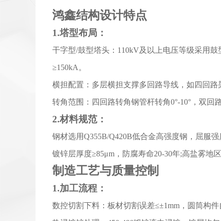
鸿鑫结构设计特点
1.塔型布局：
干字型/鼓型塔头：110kV及以上电压等级采用鼓
≥150kA。
横担配置：多层横担支撑多回路导线，如四回路架设
转角范围：四回路转角钢管杆转角0°-10°，双回路角钢塔分
2.材料规范：
钢材选用Q355B/Q420B低合金高强度钢，屈服强
镀锌层厚度≥85μm，防腐寿命20-30年;高盐
制造工艺与质量控制
1.加工流程：
数控切割下料：板材切割误差≤±1mm，圆筒构