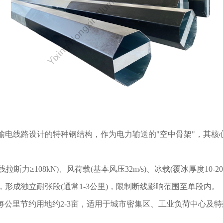
高压输电线路设计的特种钢结构，作为电力输送的"空中骨架"，其核
拉断力≥108kN)、风荷载(基本风压32m/s)、冰载(覆冰厚度10-2
形成独立耐张段(通常1-3公里)，限制断线影响范围至单段内。
，每公里节约用地约2-3亩，适用于城市密集区、工业负荷中心及特