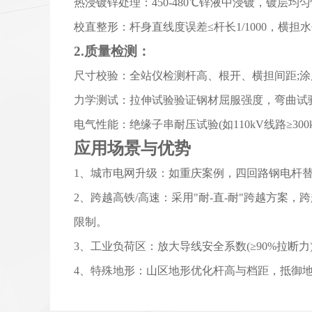
热浸镀锌处理：450-480℃锌液中浸镀，镀层均匀
校直整形：杆身直线度误差≤杆长1/1000，横担水平
2.质量检测：
尺寸校验：全站仪检测杆高、根开、横担间距;
力学测试：拉伸试验验证钢材屈服强度，弯曲试
电气性能：绝缘子串耐压试验(如110kV线路≥300k
应用场景与优势
1、城市电网升级：如重庆案例，四回路钢电杆替代
2、跨越高铁/高速：采用"耐-直-耐"跨越方案
限制。
3、工业负荷区：放大导线安全系数(≥90%拉断
4、特殊地形：山区地形优化杆高与档距，抵御地