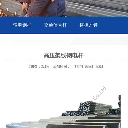
杆
输电钢杆
交通信号杆
横担方管
高压架线钢电杆
点击数：321次 添加时间： [
打印
] [
返回
] [
收藏
]